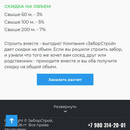
3 
СКИДКА НА ОБЪЕМ
3
Свыше 60 м. - 3%
Свыше 100 м. - 5%
их
М
з
Свыше 200 м. - 7%
о
к
Строить вместе - выгодно! Компания «ЗаборСтрой»
р
дает скидки на объем. Если вы решили строить забор,
о
и узнали что того же хочет вам сосед, друг или
родственник - приходите вместе и вы оба получите
скидку на общий объем.
Заказать расчет
Развернуть
Copyright © ЗаборСтрой,
+7 980 314-20-01
2011-2026 гг. Все права
защищены.