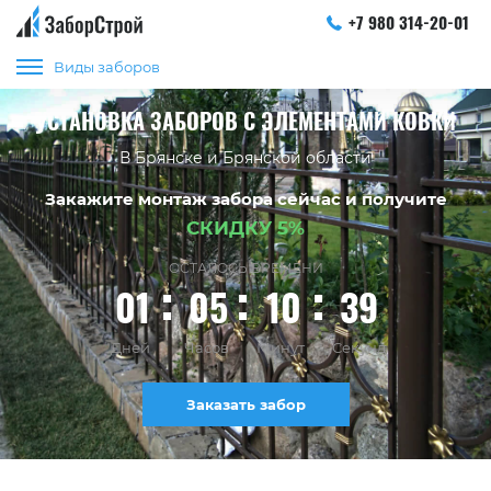
+7 980 314-20-01
Виды заборов
УСТАНОВКА ЗАБОРОВ С ЭЛЕМЕНТАМИ КОВКИ
В Брянске и Брянской области
Закажите монтаж забора сейчас и получите
СКИДКУ 5%
ОСТАЛОСЬ ВРЕМЕНИ
01
05
10
39
Дней
Часов
Минут
Секунд
Заказать забор